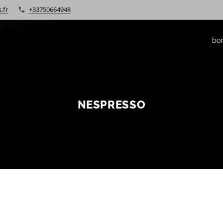
.fr
+33750664948
bo
NESPRESSO