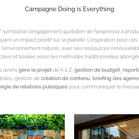
Campagne Doing is Everything
ng" symbolise l'engagement quotidien de Nespresso à produ
ant un impact positif sur la planète. L'inspiration pour ce
 l'environnement naturel, avec ses ressources renouvelables
ées et tissées selon les méthodes traditionnelles aborigè
us avons
géré le projet
de A à Z,
gestion de budget
,
report
tistes, gestion de
création de contenu
,
briefing des agenc
tégie de relations publiques
pour communiquer le message