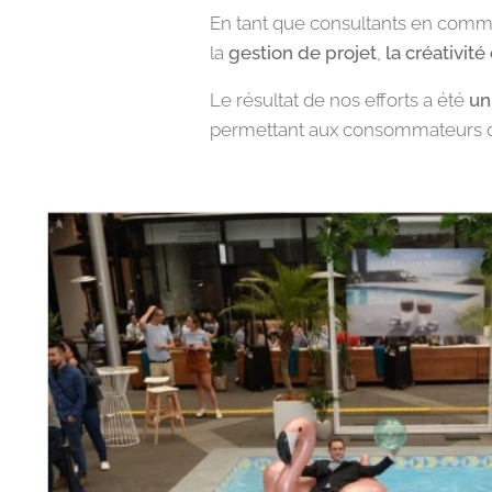
En tant que consultants en commu
la
gestion de projet
,
la créativité
Le résultat de nos efforts a été
un
permettant aux consommateurs de