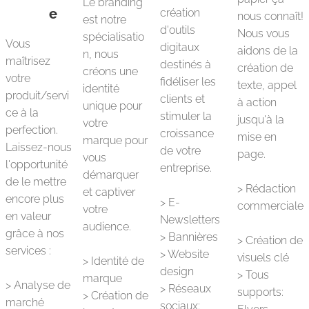
Le branding
e
création
nous connaît!
est notre
d'outils
Nous vous
spécialisatio
Vous
digitaux
aidons de la
n, nous
maîtrisez
destinés à
création de
créons une
votre
fidéliser les
texte, appel
identité
produit/servi
clients et
à action
unique pour
ce à la
stimuler la
jusqu'à la
votre
perfection.
croissance
mise en
marque pour
Laissez-nous
de votre
page.
vous
l'opportunité
entreprise.
démarquer
de le mettre
> Rédaction
et captiver
encore plus
> E-
commerciale
votre
en valeur
Newsletters
audience.
grâce à nos
> Bannières
> Création de
services :
> Website
visuels clé
> Identité de
design
> Tous
marque
> Analyse de
> Réseaux
supports:
> Création de
marché
sociaux: