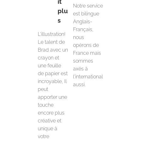
it
Notre service
plu
est bilingue
s
Anglais-
Français,
L'illustration!
nous
Le talent de
opérons de
Brad avec un
France mais
crayon et
sommes
une feuille
axés à
de papier est
l'international
incroyable, Il
aussi.
peut
apporter une
touche
encore plus
créative et
unique à
votre