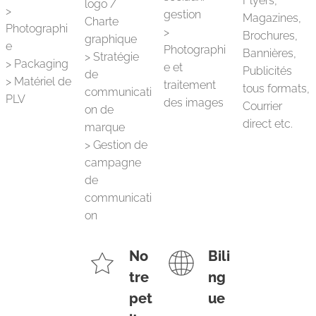
Flyers,
logo /
>
gestion
Magazines,
Charte
Photographi
>
Brochures,
graphique
e
Photographi
Bannières,
> Stratégie
> Packaging
e et
Publicités
de
> Matériel de
traitement
tous formats,
communicati
PLV
des images
Courrier
on de
direct etc.
marque
> Gestion de
campagne
de
communicati
on
No
Bili
tre
ng
pet
ue