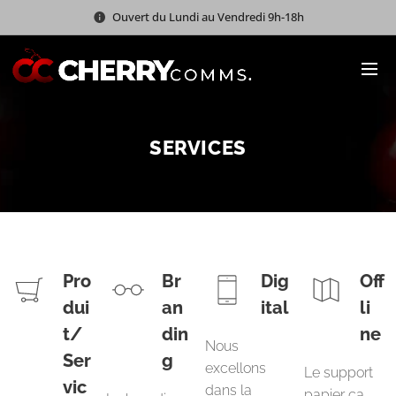
Ouvert du Lundi au Vendredi 9h-18h
SERVICES
Pro
Br
Dig
Off
dui
an
ital
li
t/
din
ne
Nous
Ser
g
excellons
Le support
vic
dans la
papier ça